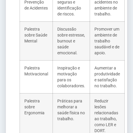
Prevenção
seguras e
acidentes no
de Acidentes
identificação
ambiente de
de riscos.
trabalho.
Palestra
Discussão
Promover um
sobre Saúde
sobre estresse,
ambiente de
Mental
burnout e
trabalho
saúde
saudável e de
emocional.
apoio.
Palestra
Inspiração e
Aumentar a
Motivacional
motivação
produtividade
para os
e satisfação
colaboradores.
no trabalho.
Palestra
Práticas para
Reduzir
sobre
melhorar a
lesões
Ergonomia
saúde física no
relacionadas
trabalho.
ao trabalho,
como LER e
DORT.