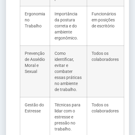
Ergonomia
Importância
Funcionários
no
da postura
em posições
Trabalho
correta e do
de escritório
ambiente
ergonômico.
Prevenção
Como
Todos os
de Assédio
identificar,
colaboradores
Moral e
evitar e
Sexual
combater
essas práticas
no ambiente
de trabalho.
Gestão do
Técnicas para
Todos os
Estresse
lidar com o
colaboradores
estresse e
pressão no
trabalho.