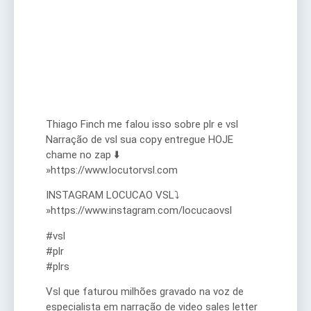
Thiago Finch me falou isso sobre plr e vsl
Narração de vsl sua copy entregue HOJE
chame no zap ⬇️
»https://www.locutorvsl.com
INSTAGRAM LOCUCAO VSL⤵
»https://www.instagram.com/locucaovsl
#vsl
#plr
#plrs
Vsl que faturou milhões gravado na voz de
especialista em narração de video sales letter