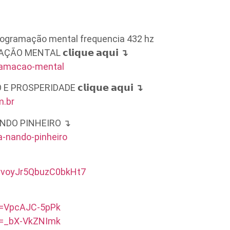
programação mental frequencia 432 hz
ENTAL 𝗰𝗹𝗶𝗾𝘂𝗲 𝗮𝗾𝘂𝗶 ↴
gramacao-mental
OSPERIDADE 𝗰𝗹𝗶𝗾𝘂𝗲 𝗮𝗾𝘂𝗶 ↴
m.br
NDO PINHEIRO ↴
a-nando-pinheiro
fyvoyJr5QbuzC0bkHt7
v=VpcAJC-5pPk
v=_bX-VkZNImk