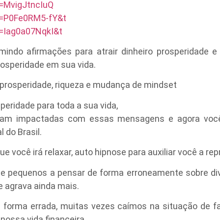
=MvigJtncIuQ
v=P0Fe0RM5-fY&t
=Iag0a07NqkI&t
mindo afirmações para atrair dinheiro prosperidade 
osperidade em sua vida.
prosperidade, riqueza e mudança de mindset
eridade para toda a sua vida,
oram impactadas com essas mensagens e agora voc
do Brasil.
e você irá relaxar, auto hipnose para auxiliar você a r
 pequenos a pensar de forma erroneamente sobre dive
se agrava ainda mais.
orma errada, muitas vezes caímos na situação de falt
nossa vida financeira.