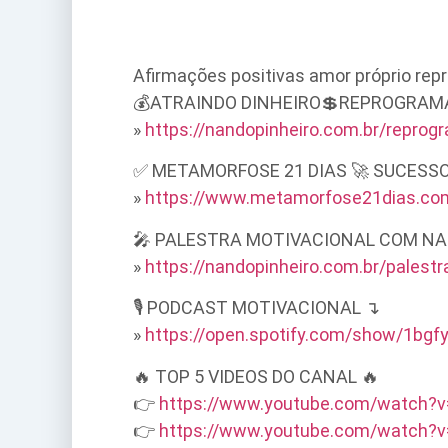
Afirmações positivas amor próprio re
💰ATRAINDO DINHEIRO💲REPROGRAMAÇÃO M
»
https://nandopinheiro.com.br/repro
✅ METAMORFOSE 21 DIAS 🚀 SUCESSO E PR
»
https://www.metamorfose21dias.co
🎤 PALESTRA MOTIVACIONAL COM NA
»
https://nandopinheiro.com.br/palestr
🎙️ PODCAST MOTIVACIONAL ↴
»
https://open.spotify.com/show/1bg
🔥 TOP 5 VIDEOS DO CANAL 🔥
👉
https://www.youtube.com/watch?
👉
https://www.youtube.com/watch?