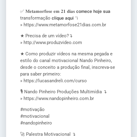
✅ 𝐌𝐞𝐭𝐚𝐦𝐨𝐫𝐟𝐨𝐬𝐞 𝐞𝐦 𝟐𝟏 𝐝𝐢𝐚𝐬 𝗰𝗼𝗺𝗲𝗰𝗲 𝗵𝗼𝗷𝗲 𝘀𝘂𝗮
transformação 𝗰𝗹𝗶𝗾𝘂𝗲 𝗮𝗾𝘂𝗶 ↴
» https://www.metamorfose21dias.com.br
★ Precisa de um vídeo?↴
» http://www.produzvideo.com
★ Como produzir vídeos na mesma pegada e
estilo do canal motivacional Nando Pinheiro,
desde o conceito a produção final, inscreva-se
para saber primeiro:
» https://lucasandreli.com/curso
🎙️ Nando Pinheiro Produções Multimídia ↴
» https://www.nandopinheiro.com.br
#motivação
#motivacional
#nandopinheiro
🚀 Palestra Motivacional ↴