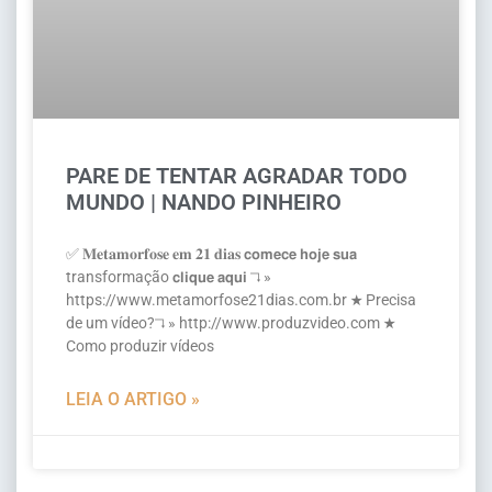
PARE DE TENTAR AGRADAR TODO
MUNDO | NANDO PINHEIRO
✅ 𝐌𝐞𝐭𝐚𝐦𝐨𝐫𝐟𝐨𝐬𝐞 𝐞𝐦 𝟐𝟏 𝐝𝐢𝐚𝐬 𝗰𝗼𝗺𝗲𝗰𝗲 𝗵𝗼𝗷𝗲 𝘀𝘂𝗮
transformação 𝗰𝗹𝗶𝗾𝘂𝗲 𝗮𝗾𝘂𝗶 ↴ »
https://www.metamorfose21dias.com.br ★ Precisa
de um vídeo?↴ » http://www.produzvideo.com ★
Como produzir vídeos
LEIA O ARTIGO »