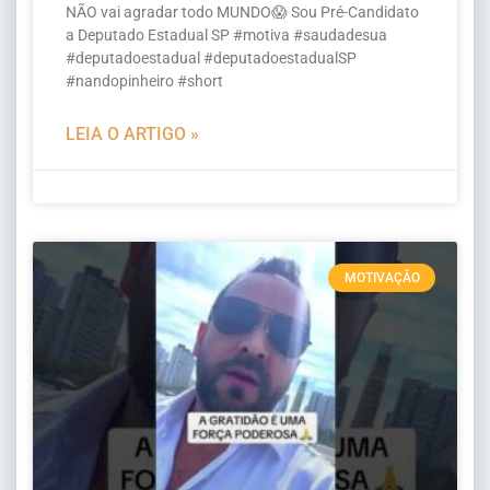
NÃO vai agradar todo MUNDO😱 Sou Pré-Candidato
a Deputado Estadual SP #motiva #saudadesua
#deputadoestadual #deputadoestadualSP
#nandopinheiro #short
LEIA O ARTIGO »
MOTIVAÇÃO