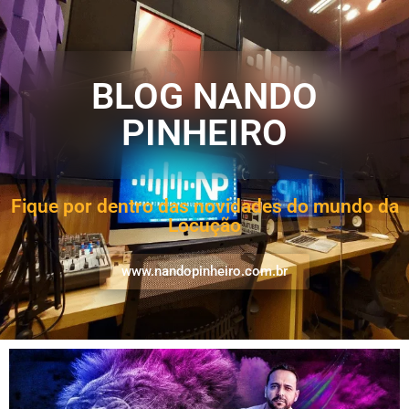
BLOG NANDO
PINHEIRO
Fique por dentro das novidades do mundo da
Locução
www.nandopinheiro.com.br