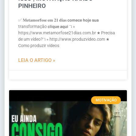
PINHEIRO
✅ 𝐌𝐞𝐭𝐚𝐦𝐨𝐫𝐟𝐨𝐬𝐞 𝐞𝐦 𝟐𝟏 𝐝𝐢𝐚𝐬 𝗰𝗼𝗺𝗲𝗰𝗲 𝗵𝗼𝗷𝗲 𝘀𝘂𝗮
transformação 𝗰𝗹𝗶𝗾𝘂𝗲 𝗮𝗾𝘂𝗶 ↴ »
https://www.metamorfose21dias.com.br ★ Precisa
de um vídeo?↴ » http://www.produzvideo.com ★
Como produzir vídeos
LEIA O ARTIGO »
MOTIVAÇÃO