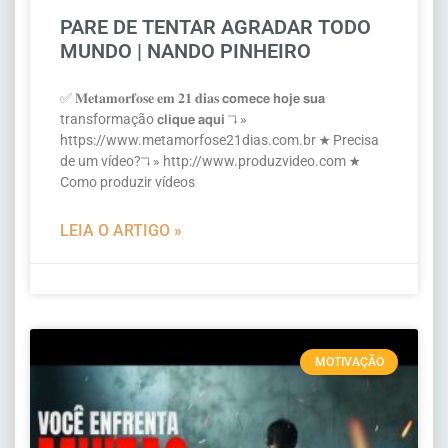
PARE DE TENTAR AGRADAR TODO
MUNDO | NANDO PINHEIRO
✅ 𝐌𝐞𝐭𝐚𝐦𝐨𝐫𝐟𝐨𝐬𝐞 𝐞𝐦 𝟐𝟏 𝐝𝐢𝐚𝐬 𝗰𝗼𝗺𝗲𝗰𝗲 𝗵𝗼𝗷𝗲 𝘀𝘂𝗮
transformação 𝗰𝗹𝗶𝗾𝘂𝗲 𝗮𝗾𝘂𝗶 ↴ »
https://www.metamorfose21dias.com.br ★ Precisa
de um vídeo?↴ » http://www.produzvideo.com ★
Como produzir vídeos
LEIA O ARTIGO »
MOTIVAÇÃO