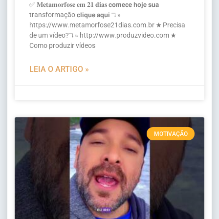
✅ 𝐌𝐞𝐭𝐚𝐦𝐨𝐫𝐟𝐨𝐬𝐞 𝐞𝐦 𝟐𝟏 𝐝𝐢𝐚𝐬 𝗰𝗼𝗺𝗲𝗰𝗲 𝗵𝗼𝗷𝗲 𝘀𝘂𝗮
transformação 𝗰𝗹𝗶𝗾𝘂𝗲 𝗮𝗾𝘂𝗶 ↴ »
https://www.metamorfose21dias.com.br ★ Precisa
de um vídeo?↴ » http://www.produzvideo.com ★
Como produzir vídeos
LEIA O ARTIGO »
MOTIVAÇÃO