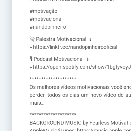
#motivação
#motivacional
#nandopinheiro
🚀 Palestra Motivacional ↴
» https://linktr.ee/nandopinheirooficial
🎙️ Podcast Motivacional ↴
» https://open.spotify.com/show/1bgfyvo
********************
Os melhores vídeos motivacionais você enco
perder, todos os dias um novo vídeo de au
mais…
********************
BACKGROUND MUSIC by Fearless Motivatio
AppleMusic/iTunes: https://music.apple.co