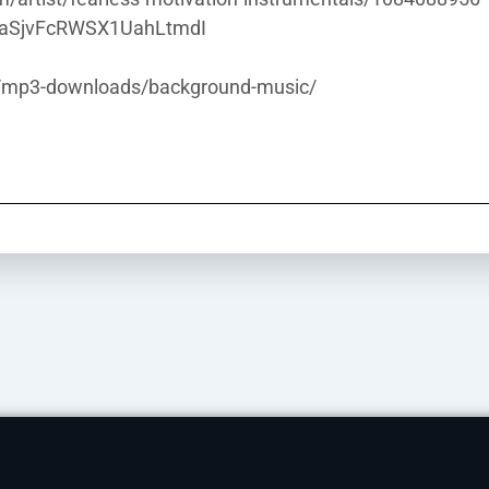
/6cCaSjvFcRWSX1UahLtmdI
m/mp3-downloads/background-music/