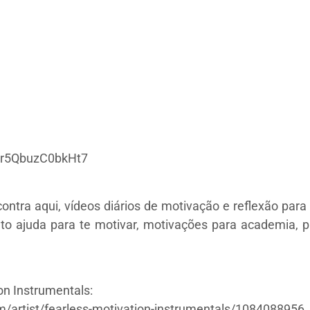
yJr5QbuzC0bkHt7
ntra aqui, vídeos diários de motivação e reflexão para 
to ajuda para te motivar, motivações para academia, pa
n Instrumentals:
m/artist/fearless-motivation-instrumentals/1084088956