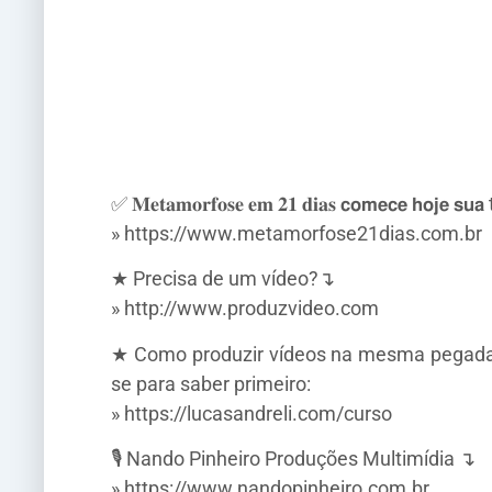
✅ 𝐌𝐞𝐭𝐚𝐦𝐨𝐫𝐟𝐨𝐬𝐞 𝐞𝐦 𝟐𝟏 𝐝𝐢𝐚𝐬 𝗰𝗼𝗺𝗲𝗰𝗲 𝗵𝗼𝗷𝗲 
» https://www.metamorfose21dias.com.br
★ Precisa de um vídeo?↴
» http://www.produzvideo.com
★ Como produzir vídeos na mesma pegada e 
se para saber primeiro:
» https://lucasandreli.com/curso
🎙️ Nando Pinheiro Produções Multimídia ↴
» https://www.nandopinheiro.com.br