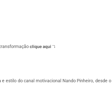
𝘂𝗮 transformação 𝗰𝗹𝗶𝗾𝘂𝗲 𝗮𝗾𝘂𝗶 ↴
estilo do canal motivacional Nando Pinheiro, desde o c