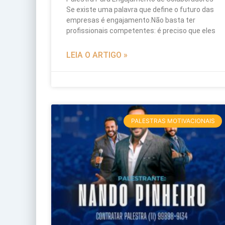
Se existe uma palavra que define o futuro das
empresas é engajamento.Não basta ter
profissionais competentes: é preciso que eles
LEIA O ARTIGO »
PALESTRAS MOTIVACIONAIS