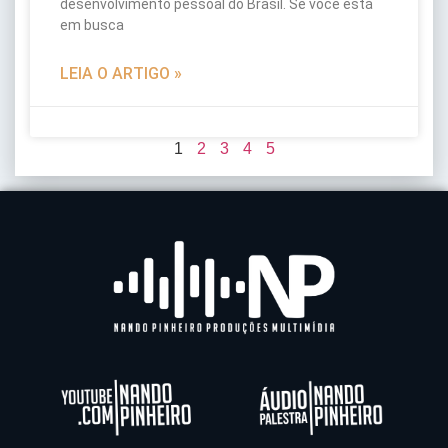
desenvolvimento pessoal do Brasil. Se você está
em busca
LEIA O ARTIGO »
1
2
3
4
5