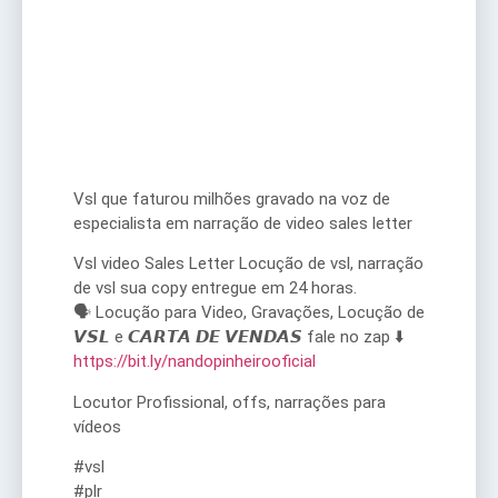
Vsl que faturou milhões gravado na voz de
especialista em narração de video sales letter
Vsl video Sales Letter Locução de vsl, narração
de vsl sua copy entregue em 24 horas.
🗣 Locução para Video, Gravações, Locução de
𝙑𝙎𝙇 e 𝘾𝘼𝙍𝙏𝘼 𝘿𝙀 𝙑𝙀𝙉𝘿𝘼𝙎 fale no zap ⬇️
https://bit.ly/nandopinheirooficial
Locutor Profissional, offs, narrações para
vídeos
#vsl
#plr