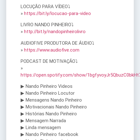
LOCUÇÃO PARA VÍDEO⤵
»
https://bit.ly/locucao-para-video
LIVRO NANDO PINHEIRO⤵
»
http://bit.ly/nandopinheirolivro
AUDIOFIVE PRODUTORA DE ÁUDIO⤵
»
https://www.audiofive.com
PODCAST DE MOTIVAÇÃO⤵
»
https://open.spotify.com/show/1bgfyvoyJr5QbuzC0bkHt
▶ Nando Pinheiro Videos
▶ Nando Pinheiro Locutor
▶ Mensagens Nando Pinheiro
▶ Motivacionais Nando Pinheiro
▶ Histórias Nando Pinheiro
▶ Mensagem Narrada
▶ Linda mensagem
▶ Nando Pinheiro facebook