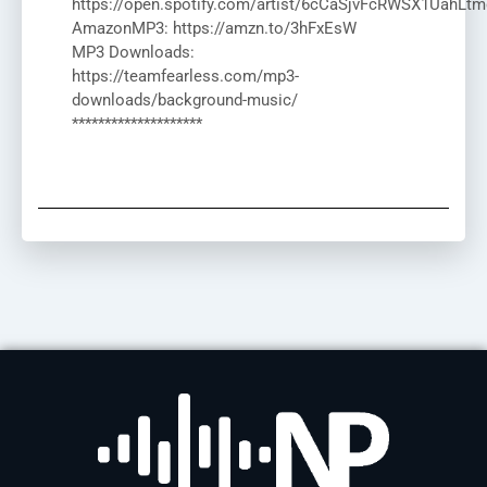
https://open.spotify.com/artist/6cCaSjvFcRWSX1UahLtm
AmazonMP3: https://amzn.to/3hFxEsW
MP3 Downloads:
https://teamfearless.com/mp3-
downloads/background-music/
********************