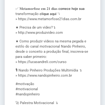
✅ 𝐌𝐞𝐭𝐚𝐦𝐨𝐫𝐟𝐨𝐬𝐞 𝐞𝐦 𝟐𝟏 𝐝𝐢𝐚𝐬 𝗰𝗼𝗺𝗲𝗰𝗲 𝗵𝗼𝗷𝗲 𝘀𝘂𝗮
transformação 𝗰𝗹𝗶𝗾𝘂𝗲 𝗮𝗾𝘂𝗶 ↴
» https://www.metamorfose21dias.com.br
★ Precisa de um vídeo?↴
» http://www.produzvideo.com
★ Como produzir vídeos na mesma pegada e
estilo do canal motivacional Nando Pinheiro,
desde o conceito a produção final, inscreva-se
para saber primeiro:
» https://lucasandreli.com/curso
🎙️ Nando Pinheiro Produções Multimídia ↴
» https://www.nandopinheiro.com.br
#motivação
#motivacional
#nandopinheiro
🚀 Palestra Motivacional ↴