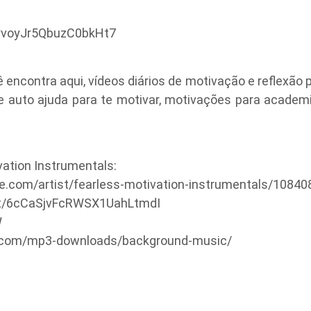
fyvoyJr5QbuzC0bkHt7
encontra aqui, vídeos diários de motivação e reflexão p
e auto ajuda para te motivar, motivações para academia
tion Instrumentals:
le.com/artist/fearless-motivation-instrumentals/1084
tist/6cCaSjvFcRWSX1UahLtmdI
W
s.com/mp3-downloads/background-music/