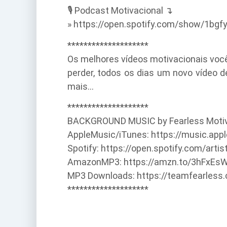
🎙️ Podcast Motivacional ↴
» https://open.spotify.com/show/1bg
********************
Os melhores vídeos motivacionais você 
perder, todos os dias um novo vídeo d
mais…
********************
BACKGROUND MUSIC by Fearless Motiva
AppleMusic/iTunes: https://music.app
Spotify: https://open.spotify.com/ar
AmazonMP3: https://amzn.to/3hFxEs
MP3 Downloads: https://teamfearles
********************