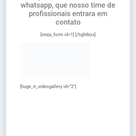
whatsapp, que nosso time de
profissionais entrara em
contato
[ninja_form id=1] [/lightbox]
[huge_it_videogallery id=”2″]
Vídeos para auto
escola santos Vídeos
para auto escola
santos Vídeos para