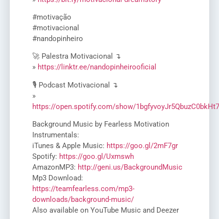
#motivação
#motivacional
#nandopinheiro
🚀 Palestra Motivacional ↴
»
https://linktr.ee/nandopinheirooficial
🎙️ Podcast Motivacional ↴
»
https://open.spotify.com/show/1bgfyvoyJr5QbuzC0bkHt
Background Music by Fearless Motivation
Instrumentals:
iTunes & Apple Music:
https://goo.gl/2mF7gr
Spotify:
https://goo.gl/Uxmswh
AmazonMP3:
http://geni.us/BackgroundMusic
Mp3 Download:
https://teamfearless.com/mp3-
downloads/background-music/
Also available on YouTube Music and Deezer