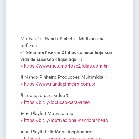
Motivação, Nando Pinheiro, Motivacional,
Reflexão.
✅ 𝐌𝐞𝐭𝐚𝐦𝐨𝐫𝐟𝐨𝐬𝐞 𝐞𝐦 𝟐𝟏 𝐝𝐢𝐚𝐬 𝗰𝗼𝗺𝗲𝗰𝗲 𝗵𝗼𝗷𝗲 𝘀𝘂𝗮
𝘃𝗶𝗱𝗮 𝗱𝗲 𝘀𝘂𝗰𝗲𝘀𝘀𝗼 𝗰𝗹𝗶𝗾𝘂𝗲 𝗮𝗾𝘂𝗶 ↴
»
https://www.metamorfose21dias.com.br
🎙️ Nando Pinheiro Produções Multimídia ↴
»
https://www.nandopinheiro.com.br
🎙️ Locução para vídeo↴
»
https://bit.ly/locucao-para-video
►► Playlist Motivacional
»
https://bit.ly/motivacional-nandopinheiro
►► Playlist Histórias Inspiradoras
»
https://bit.ly/motivacional-dreamstory