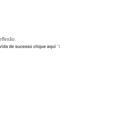
eflexão.
𝗶𝗱𝗮 𝗱𝗲 𝘀𝘂𝗰𝗲𝘀𝘀𝗼 𝗰𝗹𝗶𝗾𝘂𝗲 𝗮𝗾𝘂𝗶 ↴