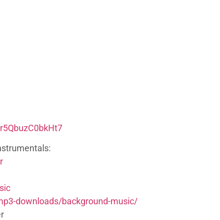
yJr5QbuzC0bkHt7
nstrumentals:
r
sic
/mp3-downloads/background-music/
r