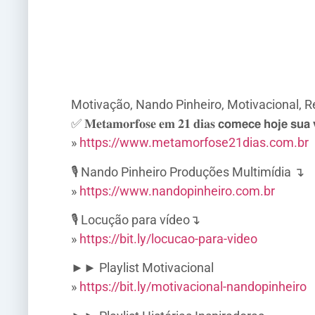
Motivação, Nando Pinheiro, Motivacional, R
✅ 𝐌𝐞𝐭𝐚𝐦𝐨𝐫𝐟𝐨𝐬𝐞 𝐞𝐦 𝟐𝟏 𝐝𝐢𝐚𝐬 𝗰𝗼𝗺𝗲𝗰𝗲 𝗵𝗼𝗷𝗲 𝘀𝘂𝗮 𝘃
»
https://www.metamorfose21dias.com.br
🎙️ Nando Pinheiro Produções Multimídia ↴
»
https://www.nandopinheiro.com.br
🎙️ Locução para vídeo↴
»
https://bit.ly/locucao-para-video
►► Playlist Motivacional
»
https://bit.ly/motivacional-nandopinheiro