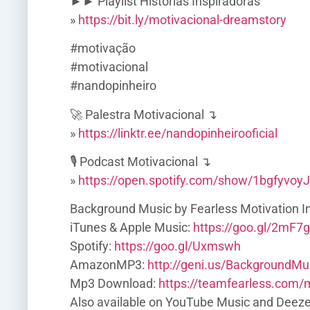
►► Playlist Histórias Inspiradoras
»
https://bit.ly/motivacional-dreamstory
#motivação
#motivacional
#nandopinheiro
🚀 Palestra Motivacional ↴
»
https://linktr.ee/nandopinheirooficial
🎙️ Podcast Motivacional ↴
»
https://open.spotify.com/show/1bgfyvo
Background Music by Fearless Motivation I
iTunes & Apple Music:
https://goo.gl/2mF7g
Spotify:
https://goo.gl/Uxmswh
AmazonMP3:
http://geni.us/BackgroundMu
Mp3 Download:
https://teamfearless.com
Also available on YouTube Music and Deeze