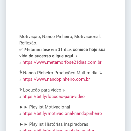
Motivação, Nando Pinheiro, Motivacional,
Reflexão.
✅ 𝐌𝐞𝐭𝐚𝐦𝐨𝐫𝐟𝐨𝐬𝐞 𝐞𝐦 𝟐𝟏 𝐝𝐢𝐚𝐬 𝗰𝗼𝗺𝗲𝗰𝗲 𝗵𝗼𝗷𝗲 𝘀𝘂𝗮
𝘃𝗶𝗱𝗮 𝗱𝗲 𝘀𝘂𝗰𝗲𝘀𝘀𝗼 𝗰𝗹𝗶𝗾𝘂𝗲 𝗮𝗾𝘂𝗶 ↴
»
https://www.metamorfose21dias.com.br
🎙️ Nando Pinheiro Produções Multimídia ↴
»
https://www.nandopinheiro.com.br
🎙️ Locução para vídeo↴
»
https://bit.ly/locucao-para-video
►► Playlist Motivacional
»
https://bit.ly/motivacional-nandopinheiro
►► Playlist Histórias Inspiradoras
»
https://bit.ly/motivacional-dreamstory