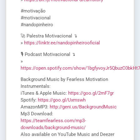
#motivação
#motivacional
#nandopinheiro
🚀 Palestra Motivacional ↴
»
https://linktr.ee/nandopinheirooficial
🎙️ Podcast Motivacional ↴
»
https://open.spotify.com/show/1bgfyvoyJr5QbuzC0bkHt
Background Music by Fearless Motivation
Instrumentals:
iTunes & Apple Music:
https://goo.gl/2mF7gr
Spotify:
https://goo.gl/Uxmswh
AmazonMP3:
http://geni.us/BackgroundMusic
Mp3 Download:
https://teamfearless.com/mp3-
downloads/background-music/
Also available on YouTube Music and Deezer