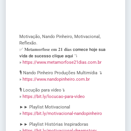
Motivação, Nando Pinheiro, Motivacional,
Reflexão.
✅ 𝐌𝐞𝐭𝐚𝐦𝐨𝐫𝐟𝐨𝐬𝐞 𝐞𝐦 𝟐𝟏 𝐝𝐢𝐚𝐬 𝗰𝗼𝗺𝗲𝗰𝗲 𝗵𝗼𝗷𝗲 𝘀𝘂𝗮
𝘃𝗶𝗱𝗮 𝗱𝗲 𝘀𝘂𝗰𝗲𝘀𝘀𝗼 𝗰𝗹𝗶𝗾𝘂𝗲 𝗮𝗾𝘂𝗶 ↴
»
https://www.metamorfose21dias.com.br
🎙️ Nando Pinheiro Produções Multimídia ↴
»
https://www.nandopinheiro.com.br
🎙️ Locução para vídeo↴
»
https://bit.ly/locucao-para-video
►► Playlist Motivacional
»
https://bit.ly/motivacional-nandopinheiro
►► Playlist Histórias Inspiradoras
»
https://bit.ly/motivacional-dreamstory