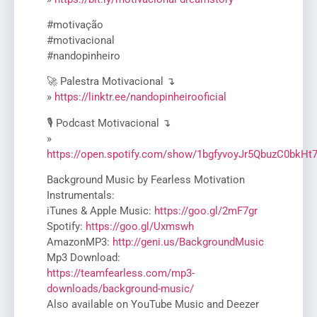
#motivação
#motivacional
#nandopinheiro
🚀 Palestra Motivacional ↴
»
https://linktr.ee/nandopinheirooficial
🎙️ Podcast Motivacional ↴
»
https://open.spotify.com/show/1bgfyvoyJr5QbuzC0bkHt
Background Music by Fearless Motivation
Instrumentals:
iTunes & Apple Music:
https://goo.gl/2mF7gr
Spotify:
https://goo.gl/Uxmswh
AmazonMP3:
http://geni.us/BackgroundMusic
Mp3 Download:
https://teamfearless.com/mp3-
downloads/background-music/
Also available on YouTube Music and Deezer