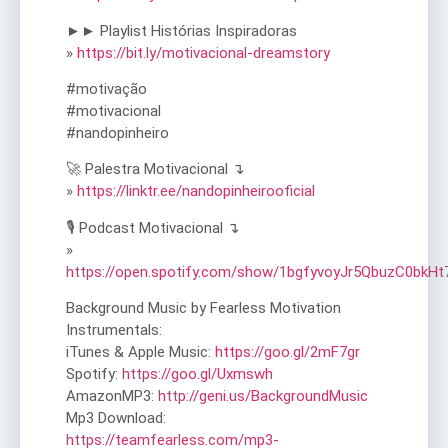
►► Playlist Histórias Inspiradoras
»
https://bit.ly/motivacional-dreamstory
#motivação
#motivacional
#nandopinheiro
🚀 Palestra Motivacional ↴
»
https://linktr.ee/nandopinheirooficial
🎙️ Podcast Motivacional ↴
»
https://open.spotify.com/show/1bgfyvoyJr5QbuzC0bkHt
Background Music by Fearless Motivation
Instrumentals:
iTunes & Apple Music:
https://goo.gl/2mF7gr
Spotify:
https://goo.gl/Uxmswh
AmazonMP3:
http://geni.us/BackgroundMusic
Mp3 Download:
https://teamfearless.com/mp3-