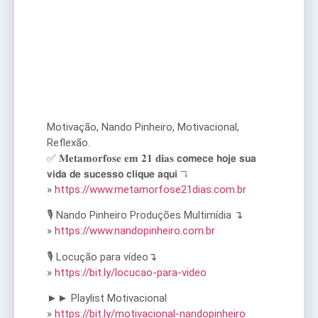
Motivação, Nando Pinheiro, Motivacional,
Reflexão.
✅ 𝐌𝐞𝐭𝐚𝐦𝐨𝐫𝐟𝐨𝐬𝐞 𝐞𝐦 𝟐𝟏 𝐝𝐢𝐚𝐬 𝗰𝗼𝗺𝗲𝗰𝗲 𝗵𝗼𝗷𝗲 𝘀𝘂𝗮
𝘃𝗶𝗱𝗮 𝗱𝗲 𝘀𝘂𝗰𝗲𝘀𝘀𝗼 𝗰𝗹𝗶𝗾𝘂𝗲 𝗮𝗾𝘂𝗶 ↴
»
https://www.metamorfose21dias.com.br
🎙️ Nando Pinheiro Produções Multimídia ↴
»
https://www.nandopinheiro.com.br
🎙️ Locução para vídeo↴
»
https://bit.ly/locucao-para-video
►► Playlist Motivacional
»
https://bit.ly/motivacional-nandopinheiro