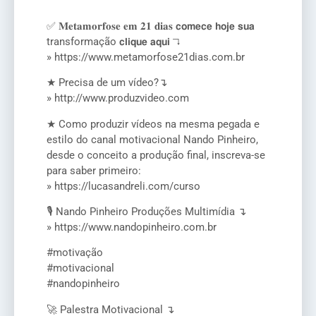
✅ 𝐌𝐞𝐭𝐚𝐦𝐨𝐫𝐟𝐨𝐬𝐞 𝐞𝐦 𝟐𝟏 𝐝𝐢𝐚𝐬 𝗰𝗼𝗺𝗲𝗰𝗲 𝗵𝗼𝗷𝗲 𝘀𝘂𝗮
transformação 𝗰𝗹𝗶𝗾𝘂𝗲 𝗮𝗾𝘂𝗶 ↴
» https://www.metamorfose21dias.com.br
★ Precisa de um vídeo?↴
» http://www.produzvideo.com
★ Como produzir vídeos na mesma pegada e
estilo do canal motivacional Nando Pinheiro,
desde o conceito a produção final, inscreva-se
para saber primeiro:
» https://lucasandreli.com/curso
🎙️ Nando Pinheiro Produções Multimídia ↴
» https://www.nandopinheiro.com.br
#motivação
#motivacional
#nandopinheiro
🚀 Palestra Motivacional ↴