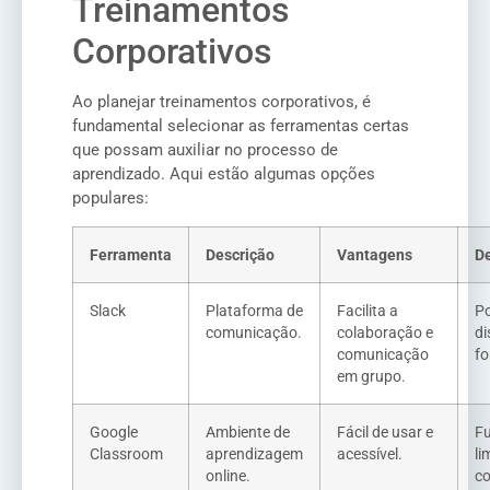
Treinamentos
Corporativos
Ao planejar treinamentos corporativos, é
fundamental selecionar as ferramentas certas
que possam auxiliar no processo de
aprendizado. Aqui estão algumas opções
populares:
Ferramenta
Descrição
Vantagens
D
Slack
Plataforma de
Facilita a
Po
comunicação.
colaboração e
di
comunicação
fo
em grupo.
Google
Ambiente de
Fácil de usar e
Fu
Classroom
aprendizagem
acessível.
li
online.
c