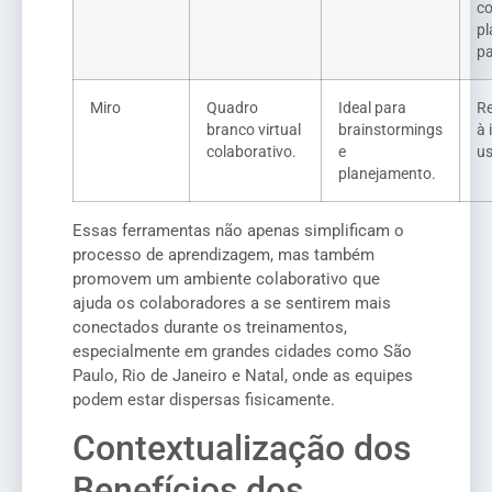
c
pl
p
Miro
Quadro
Ideal para
R
branco virtual
brainstormings
à 
colaborativo.
e
us
planejamento.
Essas ferramentas não apenas simplificam o
processo de aprendizagem, mas também
promovem um ambiente colaborativo que
ajuda os colaboradores a se sentirem mais
conectados durante os treinamentos,
especialmente em grandes cidades como São
Paulo, Rio de Janeiro e Natal, onde as equipes
podem estar dispersas fisicamente.
Contextualização dos
Benefícios dos