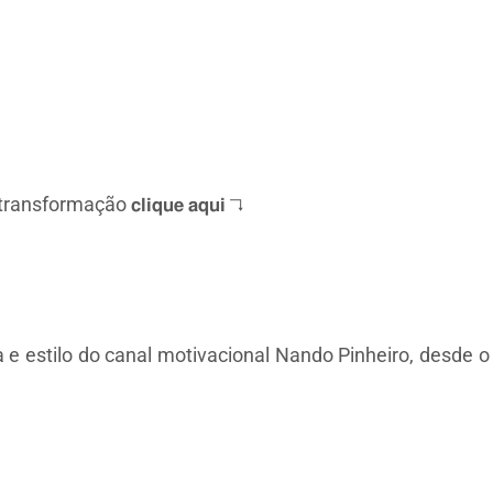
𝘂𝗮 transformação 𝗰𝗹𝗶𝗾𝘂𝗲 𝗮𝗾𝘂𝗶 ↴
estilo do canal motivacional Nando Pinheiro, desde o c