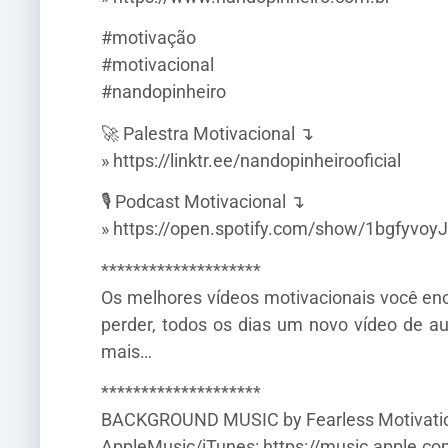
#motivação
#motivacional
#nandopinheiro
🚀 Palestra Motivacional ↴
» https://linktr.ee/nandopinheirooficial
🎙️ Podcast Motivacional ↴
» https://open.spotify.com/show/1bgfyvo
********************
Os melhores vídeos motivacionais você enco
perder, todos os dias um novo vídeo de au
mais…
********************
BACKGROUND MUSIC by Fearless Motivatio
AppleMusic/iTunes: https://music.apple.co