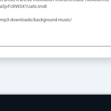
/6cCaSjvFcRWSX1UahLtmdI
m/mp3-downloads/background-music/