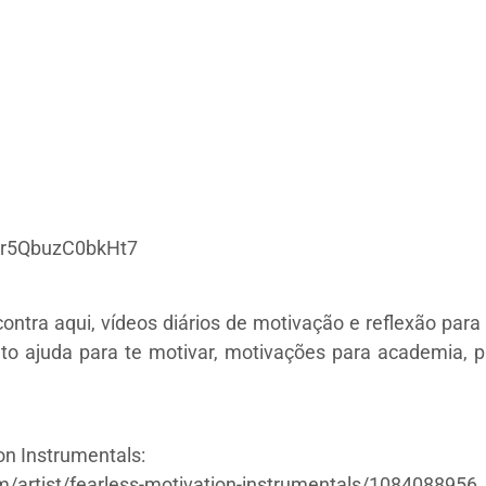
yJr5QbuzC0bkHt7
ntra aqui, vídeos diários de motivação e reflexão para 
to ajuda para te motivar, motivações para academia, pa
n Instrumentals:
m/artist/fearless-motivation-instrumentals/1084088956