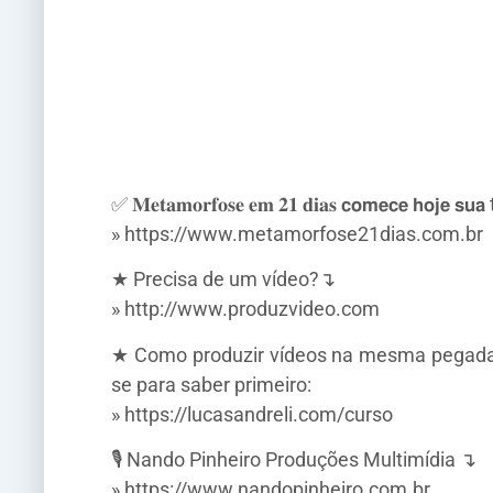
✅ 𝐌𝐞𝐭𝐚𝐦𝐨𝐫𝐟𝐨𝐬𝐞 𝐞𝐦 𝟐𝟏 𝐝𝐢𝐚𝐬 𝗰𝗼𝗺𝗲𝗰𝗲 𝗵𝗼𝗷𝗲 
» https://www.metamorfose21dias.com.br
★ Precisa de um vídeo?↴
» http://www.produzvideo.com
★ Como produzir vídeos na mesma pegada e 
se para saber primeiro:
» https://lucasandreli.com/curso
🎙️ Nando Pinheiro Produções Multimídia ↴
» https://www.nandopinheiro.com.br