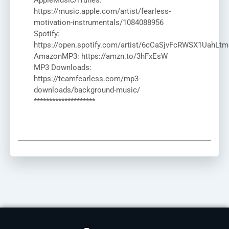
AppleMusic/iTunes:
https://music.apple.com/artist/fearless-
motivation-instrumentals/1084088956
Spotify:
https://open.spotify.com/artist/6cCaSjvFcRWSX1UahLtm
AmazonMP3: https://amzn.to/3hFxEsW
MP3 Downloads:
https://teamfearless.com/mp3-
downloads/background-music/
********************