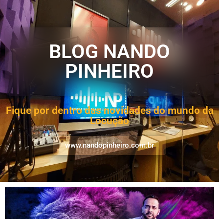
BLOG NANDO
PINHEIRO
Fique por dentro das novidades do mundo da
Locução
www.nandopinheiro.com.br