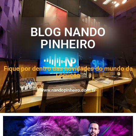
BLOG NANDO
PINHEIRO
Fique por dentro das novidades do mundo da
Locução
www.nandopinheiro.com.br