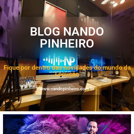
BLOG NANDO
PINHEIRO
Fique por dentro das novidades do mundo da
Locução
www.nandopinheiro.com.br