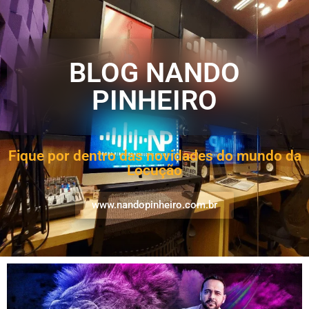
BLOG NANDO
PINHEIRO
Fique por dentro das novidades do mundo da
Locução
www.nandopinheiro.com.br