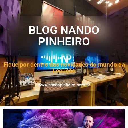
BLOG NANDO
PINHEIRO
Fique por dentro das novidades do mundo da
Locução
www.nandopinheiro.com.br