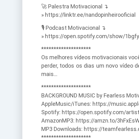
🚀 Palestra Motivacional ↴
» https://linktr.ee/nandopinheirooficial
🎙️ Podcast Motivacional ↴
» https://open.spotify.com/show/1bg
********************
Os melhores vídeos motivacionais você 
perder, todos os dias um novo vídeo d
mais…
********************
BACKGROUND MUSIC by Fearless Motiva
AppleMusic/iTunes: https://music.app
Spotify: https://open.spotify.com/ar
AmazonMP3: https://amzn.to/3hFxEs
MP3 Downloads: https://teamfearles
********************