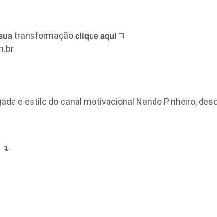
𝗷𝗲 𝘀𝘂𝗮 transformação 𝗰𝗹𝗶𝗾𝘂𝗲 𝗮𝗾𝘂𝗶 ↴
m.br
a e estilo do canal motivacional Nando Pinheiro, desde 
a ↴