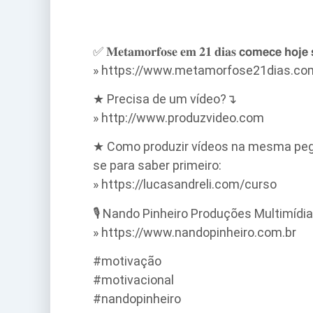
✅ 𝐌𝐞𝐭𝐚𝐦𝐨𝐫𝐟𝐨𝐬𝐞 𝐞𝐦 𝟐𝟏 𝐝𝐢𝐚𝐬 𝗰𝗼𝗺𝗲𝗰𝗲 𝗵
» https://www.metamorfose21dias.co
★ Precisa de um vídeo?↴
» http://www.produzvideo.com
★ Como produzir vídeos na mesma pegad
se para saber primeiro:
» https://lucasandreli.com/curso
🎙️ Nando Pinheiro Produções Multimídi
» https://www.nandopinheiro.com.br
#motivação
#motivacional
#nandopinheiro