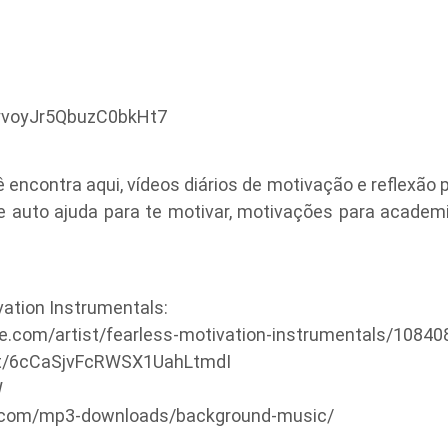
fyvoyJr5QbuzC0bkHt7
encontra aqui, vídeos diários de motivação e reflexão p
e auto ajuda para te motivar, motivações para academia
tion Instrumentals:
le.com/artist/fearless-motivation-instrumentals/1084
tist/6cCaSjvFcRWSX1UahLtmdI
W
s.com/mp3-downloads/background-music/