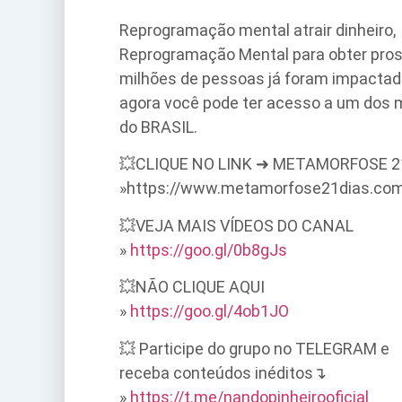
Reprogramação mental atrair dinheiro,
Reprogramação Mental para obter prosp
milhões de pessoas já foram impacta
agora você pode ter acesso a um dos
do BRASIL.
💥CLIQUE NO LINK ➜ METAMORFOSE 2
»https://www.metamorfose21dias.com
💥VEJA MAIS VÍDEOS DO CANAL
»
https://goo.gl/0b8gJs
💥NÃO CLIQUE AQUI
»
https://goo.gl/4ob1JO
💥 Participe do grupo no TELEGRAM e
receba conteúdos inéditos↴
»
https://t.me/nandopinheirooficial