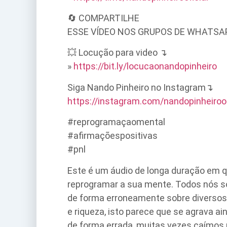
🔄 COMPARTILHE
ESSE VÍDEO NOS GRUPOS DE WHATSA
💥 Locução para video ↴
»
https://bit.ly/locucaonandopinheiro
Siga Nando Pinheiro no Instagram↴
https://instagram.com/nandopinheiroof
#reprogramaçaomental
#afirmaçõespositivas
#pnl
Este é um áudio de longa duração em qu
reprogramar a sua mente. Todos nós 
de forma erroneamente sobre diversos 
e riqueza, isto parece que se agrava 
de forma errada, muitas vezes caímos n