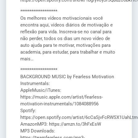
https://open.spotify.com/show/1bgfyvoyJr5QbuzC0bkHt
********************
Os melhores vídeos motivacionais você
encontra aqui, vídeos diários de motivação e
reflexão para vida. Inscreva-se no canal para
não perder, todos os dias um novo vídeo de
auto ajuda para te motivar, motivações para
academia, para estudar, para trabalhar e muito
mais…
********************
BACKGROUND MUSIC by Fearless Motivation
Instrumentals:
AppleMusic/iTunes:
https://music.apple.com/artist/fearless-
motivation-instrumentals/1084088956
Spotify:
https://open.spotify.com/artist/6cCaSjvFcRWSX1UahLtm
AmazonMP3: https://amzn.to/3hFxEsW
MP3 Downloads:
https://teamfearless.com/mp3-