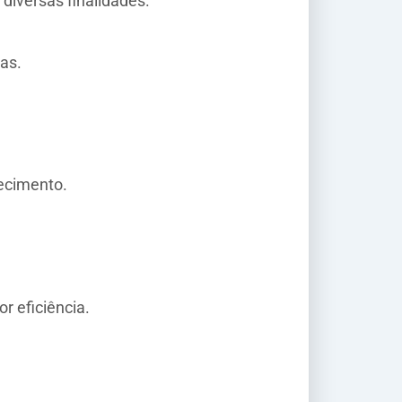
 diversas finalidades.
as.
ecimento.
r eficiência.