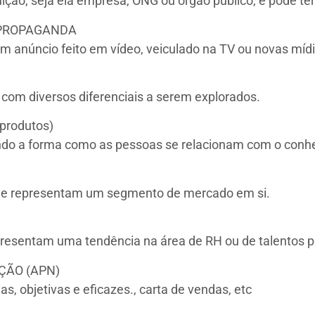
uição, seja ela empresa, ONG ou órgão público, e pode ter
 PROPAGANDA
 anúncio feito em vídeo, veiculado na TV ou novas mídi
om diversos diferenciais a serem explorados.
produtos)
o a forma como as pessoas se relacionam com o conh
os e representam um segmento de mercado em si.
resentam uma tendência na área de RH ou de talentos po
ÇÃO (APN)
s, objetivas e eficazes., carta de vendas, etc