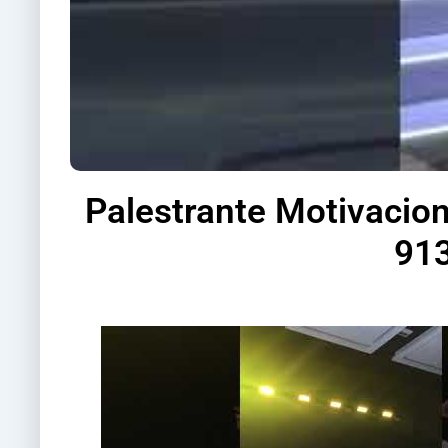
Palestrante Motivacion
913