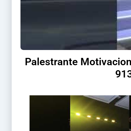
Palestrante Motivacion
913