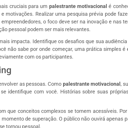
mais cruciais para um
palestrante motivacional
é conhec
s e motivações. Realizar uma pesquisa prévia pode faze
ns empreendedores, o foco deve ser na inovação e nas 
ação pessoal podem ser mais relevantes.
ais impacta. Identifique os desafios que sua audiência
cê não sabe por onde começar, uma prática simples é e
reviamente com os participantes.
ing
 envolver as pessoas. Como
palestrante motivacional
, s
e identifique com você. Histórias sobre suas próprias 
om que conceitos complexos se tornem acessíveis. Por e
um momento de superação. O público não ouvirá apenas p
se tornou pessoal.