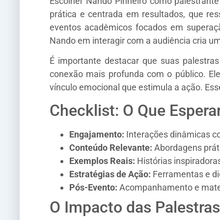
Escolher Nando Pinheiro como palestrant
prática e centrada em resultados, que re
eventos acadêmicos focados em superação
Nando em interagir com a audiência cria um
É importante destacar que suas palestra
conexão mais profunda com o público. Ele 
vínculo emocional que estimula a ação. Es
Checklist: O Que Espera
Engajamento:
Interações dinâmicas co
Conteúdo Relevante:
Abordagens práti
Exemplos Reais:
Histórias inspirador
Estratégias de Ação:
Ferramentas e dic
Pós-Evento:
Acompanhamento e materia
O Impacto das Palestras