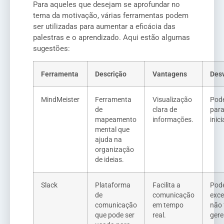
Para aqueles que desejam se aprofundar no
tema da motivação, várias ferramentas podem
ser utilizadas para aumentar a eficácia das
palestras e o aprendizado. Aqui estão algumas
sugestões:
Ferramenta
Descrição
Vantagens
Des
MindMeister
Ferramenta
Visualização
Pode 
de
clara de
par
mapeamento
informações.
inic
mental que
ajuda na
organização
de ideias.
Slack
Plataforma
Facilita a
Pode
de
comunicação
exce
comunicação
em tempo
não 
que pode ser
real.
gere