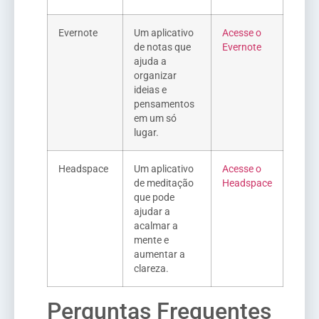
Evernote
Um aplicativo
Acesse o
de notas que
Evernote
ajuda a
organizar
ideias e
pensamentos
em um só
lugar.
Headspace
Um aplicativo
Acesse o
de meditação
Headspace
que pode
ajudar a
acalmar a
mente e
aumentar a
clareza.
Perguntas Frequentes