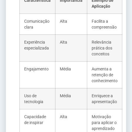
Característica
Importância
Exemplo de
Aplicação
Comunicação
Alta
Facilita a
clara
compreensão
Experiência
Alta
Relevância
especializada
prática dos
conceitos
Engajamento
Média
Aumenta a
retenção de
conhecimento
Uso de
Média
Enriquece a
tecnologia
apresentação
Capacidade
Alta
Motivação
de inspirar
para aplicar o
aprendizado