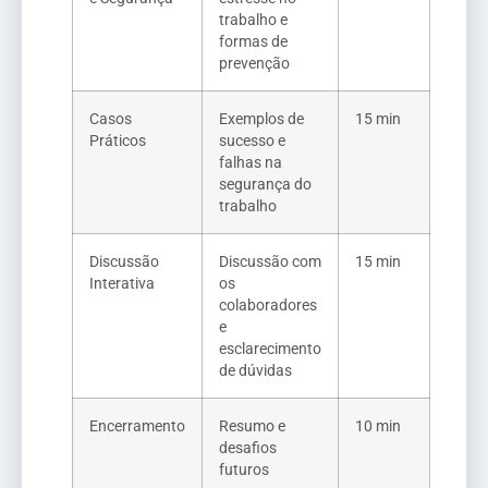
trabalho e
formas de
prevenção
Casos
Exemplos de
15 min
Práticos
sucesso e
falhas na
segurança do
trabalho
Discussão
Discussão com
15 min
Interativa
os
colaboradores
e
esclarecimento
de dúvidas
Encerramento
Resumo e
10 min
desafios
futuros