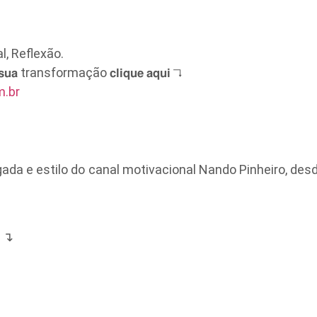
l, Reflexão.
𝗷𝗲 𝘀𝘂𝗮 transformação 𝗰𝗹𝗶𝗾𝘂𝗲 𝗮𝗾𝘂𝗶 ↴
m.br
a e estilo do canal motivacional Nando Pinheiro, desde 
a ↴