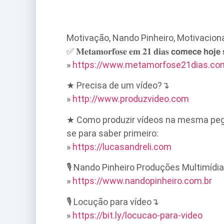
Motivação, Nando Pinheiro, Motivaciona
✅ 𝐌𝐞𝐭𝐚𝐦𝐨𝐫𝐟𝐨𝐬𝐞 𝐞𝐦 𝟐𝟏 𝐝𝐢𝐚𝐬 𝗰𝗼𝗺𝗲𝗰𝗲 𝗵
»
https://www.metamorfose21dias.co
★ Precisa de um vídeo?↴
»
http://www.produzvideo.com
★ Como produzir vídeos na mesma pegad
se para saber primeiro:
»
https://lucasandreli.com
🎙️ Nando Pinheiro Produções Multimídi
»
https://www.nandopinheiro.com.br
🎙️ Locução para vídeo↴
»
https://bit.ly/locucao-para-video