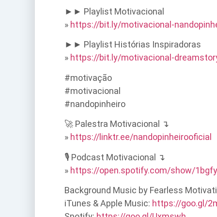
►► Playlist Motivacional
»
https://bit.ly/motivacional-nandopinh
►► Playlist Histórias Inspiradoras
»
https://bit.ly/motivacional-dreamstor
#motivação
#motivacional
#nandopinheiro
🚀 Palestra Motivacional ↴
»
https://linktr.ee/nandopinheirooficial
🎙️ Podcast Motivacional ↴
»
https://open.spotify.com/show/1bg
Background Music by Fearless Motivati
iTunes & Apple Music:
https://goo.gl/
Spotify:
https://goo.gl/Uxmswh