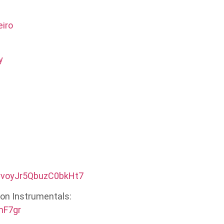
eiro
y
fyvoyJr5QbuzC0bkHt7
on Instrumentals:
2mF7gr