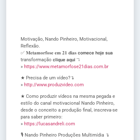
Motivação, Nando Pinheiro, Motivacional,
Reflexão.
✅ 𝐌𝐞𝐭𝐚𝐦𝐨𝐫𝐟𝐨𝐬𝐞 𝐞𝐦 𝟐𝟏 𝐝𝐢𝐚𝐬 𝗰𝗼𝗺𝗲𝗰𝗲 𝗵𝗼𝗷𝗲 𝘀𝘂𝗮
transformação 𝗰𝗹𝗶𝗾𝘂𝗲 𝗮𝗾𝘂𝗶 ↴
»
https://www.metamorfose21dias.com.br
★ Precisa de um vídeo?↴
»
http://www.produzvideo.com
★ Como produzir vídeos na mesma pegada e
estilo do canal motivacional Nando Pinheiro,
desde o conceito a produção final, inscreva-se
para saber primeiro:
»
https://lucasandreli.com
🎙️ Nando Pinheiro Produções Multimídia ↴