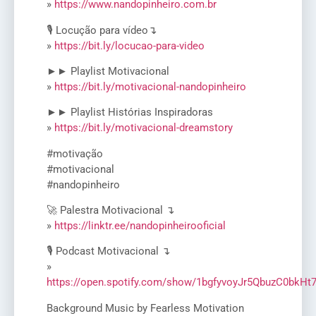
»
https://www.nandopinheiro.com.br
🎙️ Locução para vídeo↴
»
https://bit.ly/locucao-para-video
►► Playlist Motivacional
»
https://bit.ly/motivacional-nandopinheiro
►► Playlist Histórias Inspiradoras
»
https://bit.ly/motivacional-dreamstory
#motivação
#motivacional
#nandopinheiro
🚀 Palestra Motivacional ↴
»
https://linktr.ee/nandopinheirooficial
🎙️ Podcast Motivacional ↴
»
https://open.spotify.com/show/1bgfyvoyJr5QbuzC0bkHt
Background Music by Fearless Motivation