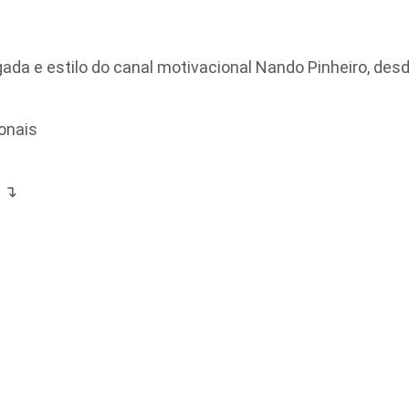
a e estilo do canal motivacional Nando Pinheiro, desde
onais
a ↴