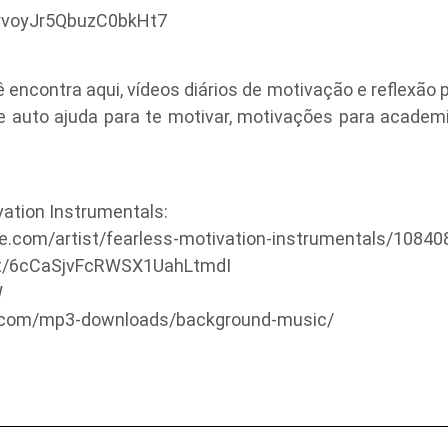
fyvoyJr5QbuzC0bkHt7
encontra aqui, vídeos diários de motivação e reflexão p
e auto ajuda para te motivar, motivações para academia
tion Instrumentals:
le.com/artist/fearless-motivation-instrumentals/1084
tist/6cCaSjvFcRWSX1UahLtmdI
W
s.com/mp3-downloads/background-music/