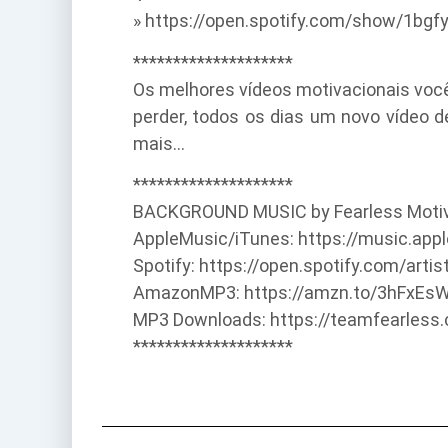
» https://open.spotify.com/show/1bg
********************
Os melhores vídeos motivacionais você 
perder, todos os dias um novo vídeo d
mais…
********************
BACKGROUND MUSIC by Fearless Motiva
AppleMusic/iTunes: https://music.app
Spotify: https://open.spotify.com/ar
AmazonMP3: https://amzn.to/3hFxEs
MP3 Downloads: https://teamfearles
********************