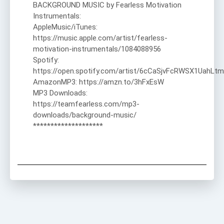
BACKGROUND MUSIC by Fearless Motivation
Instrumentals:
AppleMusic/iTunes:
https://music.apple.com/artist/fearless-
motivation-instrumentals/1084088956
Spotify:
https://open.spotify.com/artist/6cCaSjvFcRWSX1UahLtm
AmazonMP3: https://amzn.to/3hFxEsW
MP3 Downloads:
https://teamfearless.com/mp3-
downloads/background-music/
********************