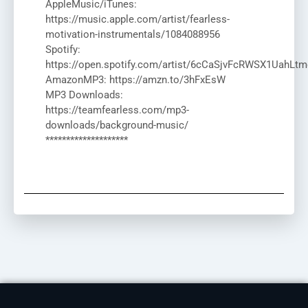
AppleMusic/iTunes:
https://music.apple.com/artist/fearless-
motivation-instrumentals/1084088956
Spotify:
https://open.spotify.com/artist/6cCaSjvFcRWSX1UahLtm
AmazonMP3: https://amzn.to/3hFxEsW
MP3 Downloads:
https://teamfearless.com/mp3-
downloads/background-music/
********************