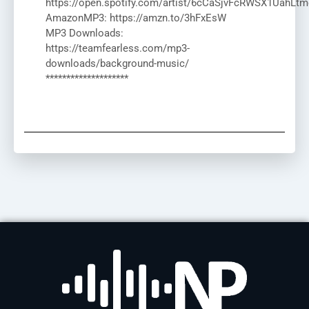
https://open.spotify.com/artist/6cCaSjvFcRWSX1UahLtm
AmazonMP3: https://amzn.to/3hFxEsW
MP3 Downloads:
https://teamfearless.com/mp3-
downloads/background-music/
********************