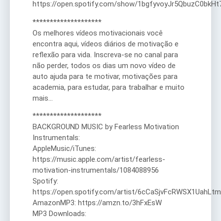
https://open.spotify.com/show/1bgfyvoyJr5QbuzC0bkHt
********************
Os melhores vídeos motivacionais você
encontra aqui, vídeos diários de motivação e
reflexão para vida. Inscreva-se no canal para
não perder, todos os dias um novo vídeo de
auto ajuda para te motivar, motivações para
academia, para estudar, para trabalhar e muito
mais…
********************
BACKGROUND MUSIC by Fearless Motivation
Instrumentals:
AppleMusic/iTunes:
https://music.apple.com/artist/fearless-
motivation-instrumentals/1084088956
Spotify:
https://open.spotify.com/artist/6cCaSjvFcRWSX1UahLtm
AmazonMP3: https://amzn.to/3hFxEsW
MP3 Downloads: