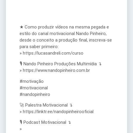
★ Como produzir vídeos na mesma pegada e
estilo do canal motivacional Nando Pinheiro,
desde o conceito a produção final, inscreva-se
para saber primeiro:
» https://lucasandreli.com/curso
🎙️ Nando Pinheiro Produções Multimídia ↴
» https://www.nandopinheiro.com.br
#motivação
#motivacional
#nandopinheiro
🚀 Palestra Motivacional ↴
» https://linktr.ee/nandopinheirooficial
🎙️ Podcast Motivacional ↴
»