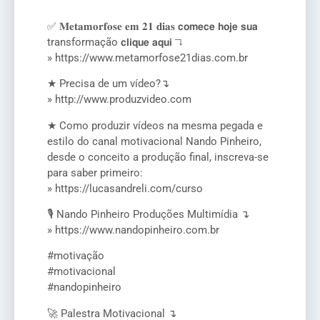
✅ 𝐌𝐞𝐭𝐚𝐦𝐨𝐫𝐟𝐨𝐬𝐞 𝐞𝐦 𝟐𝟏 𝐝𝐢𝐚𝐬 𝗰𝗼𝗺𝗲𝗰𝗲 𝗵𝗼𝗷𝗲 𝘀𝘂𝗮
transformação 𝗰𝗹𝗶𝗾𝘂𝗲 𝗮𝗾𝘂𝗶 ↴
» https://www.metamorfose21dias.com.br
★ Precisa de um vídeo?↴
» http://www.produzvideo.com
★ Como produzir vídeos na mesma pegada e
estilo do canal motivacional Nando Pinheiro,
desde o conceito a produção final, inscreva-se
para saber primeiro:
» https://lucasandreli.com/curso
🎙️ Nando Pinheiro Produções Multimídia ↴
» https://www.nandopinheiro.com.br
#motivação
#motivacional
#nandopinheiro
🚀 Palestra Motivacional ↴