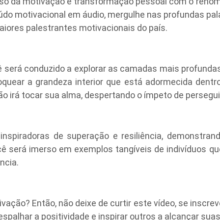
so da motivação e transformação pessoal com o renomad
údo motivacional em áudio, mergulhe nas profundas pa
aiores palestrantes motivacionais do país.
ê será conduzido a explorar as camadas mais profundas
uear a grandeza interior que está adormecida dentro
 irá tocar sua alma, despertando o ímpeto de persegui
 inspiradoras de superação e resiliência, demonstran
ê será imerso em exemplos tangíveis de indivíduos qu
ncia.
ação? Então, não deixe de curtir este vídeo, se inscre
spalhar a positividade e inspirar outros a alcançar su