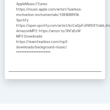
AppleMusic/iTunes:
https://music.apple.com/artist/fearless-
motivation-instrumentals/1084088956
Spotify:
https://open.spotify.com/artist/6cCaSjvFcRWSX1UahLtm
AmazonMP3: https://amzn.to/3hFxEsW
MP3 Downloads:
https://teamfearless.com/mp3-
downloads/background-music/
********************