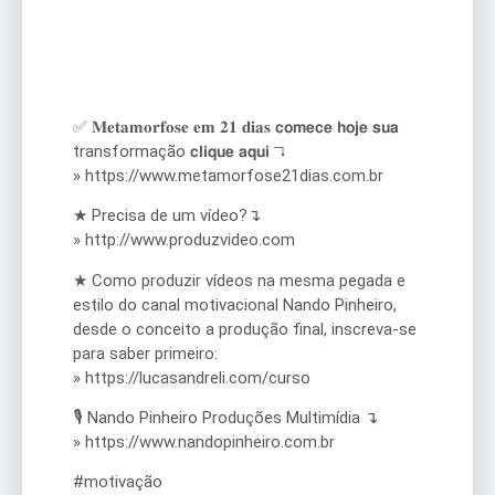
✅ 𝐌𝐞𝐭𝐚𝐦𝐨𝐫𝐟𝐨𝐬𝐞 𝐞𝐦 𝟐𝟏 𝐝𝐢𝐚𝐬 𝗰𝗼𝗺𝗲𝗰𝗲 𝗵𝗼𝗷𝗲 𝘀𝘂𝗮
transformação 𝗰𝗹𝗶𝗾𝘂𝗲 𝗮𝗾𝘂𝗶 ↴
» https://www.metamorfose21dias.com.br
★ Precisa de um vídeo?↴
» http://www.produzvideo.com
★ Como produzir vídeos na mesma pegada e
estilo do canal motivacional Nando Pinheiro,
desde o conceito a produção final, inscreva-se
para saber primeiro:
» https://lucasandreli.com/curso
🎙️ Nando Pinheiro Produções Multimídia ↴
» https://www.nandopinheiro.com.br
#motivação