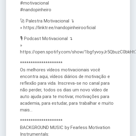
#motivacional
#nandopinheiro
🚀 Palestra Motivacional ↴
» https://linktr.ee/nandopinheirooficial
🎙️ Podcast Motivacional ↴
»
https://open.spotify.com/show/1bgfyvoyJr5QbuzC0bkHt
********************
Os melhores vídeos motivacionais você
encontra aqui, vídeos diários de motivação e
reflexão para vida. Inscreva-se no canal para
não perder, todos os dias um novo vídeo de
auto ajuda para te motivar, motivações para
academia, para estudar, para trabalhar e muito
mais…
********************
BACKGROUND MUSIC by Fearless Motivation
Instrumentals: